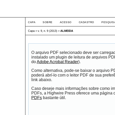
ETIC
CAPA
SOBRE
ACESSO
CADASTRO
PESQUIS
Capa
>
v. 9, n. 9 (2013)
>
ALMEIDA
O arquivo PDF selecionado deve ser carrega
instalado um plugin de leitura de arquivos P
do
Adobe Acrobat Reader
).
Como alternativa, pode-se baixar o arquivo 
poderá abrí-lo com o leitor PDF de sua prefer
link abaixo.
Caso deseje mais informações sobre como impr
PDFs, a Highwire Press oferece uma página
PDFs
bastante útil.