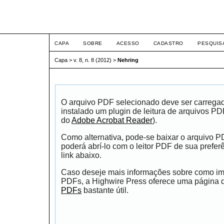
ETIC
CAPA
SOBRE
ACESSO
CADASTRO
PESQUIS
Capa
>
v. 8, n. 8 (2012)
>
Nehring
O arquivo PDF selecionado deve ser carrega
instalado um plugin de leitura de arquivos P
do
Adobe Acrobat Reader
).
Como alternativa, pode-se baixar o arquivo 
poderá abrí-lo com o leitor PDF de sua prefer
link abaixo.
Caso deseje mais informações sobre como impr
PDFs, a Highwire Press oferece uma página
PDFs
bastante útil.