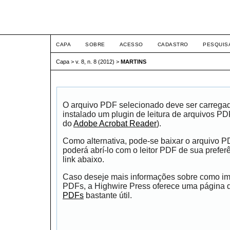
ETIC
CAPA
SOBRE
ACESSO
CADASTRO
PESQUIS
Capa
>
v. 8, n. 8 (2012)
>
MARTINS
O arquivo PDF selecionado deve ser carrega
instalado um plugin de leitura de arquivos P
do
Adobe Acrobat Reader
).
Como alternativa, pode-se baixar o arquivo 
poderá abrí-lo com o leitor PDF de sua prefer
link abaixo.
Caso deseje mais informações sobre como impr
PDFs, a Highwire Press oferece uma página
PDFs
bastante útil.