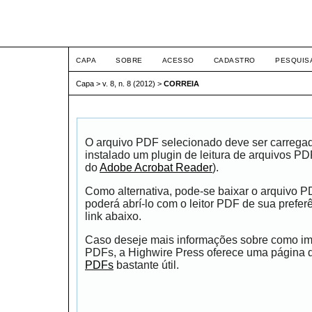
ETIC
CAPA
SOBRE
ACESSO
CADASTRO
PESQUIS
Capa
>
v. 8, n. 8 (2012)
>
CORREIA
O arquivo PDF selecionado deve ser carrega
instalado um plugin de leitura de arquivos P
do
Adobe Acrobat Reader
).
Como alternativa, pode-se baixar o arquivo 
poderá abrí-lo com o leitor PDF de sua prefer
link abaixo.
Caso deseje mais informações sobre como impr
PDFs, a Highwire Press oferece uma página
PDFs
bastante útil.