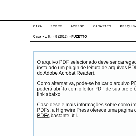
ETIC
CAPA
SOBRE
ACESSO
CADASTRO
PESQUIS
Capa
>
v. 8, n. 8 (2012)
>
FUZETTO
O arquivo PDF selecionado deve ser carrega
instalado um plugin de leitura de arquivos P
do
Adobe Acrobat Reader
).
Como alternativa, pode-se baixar o arquivo 
poderá abrí-lo com o leitor PDF de sua prefer
link abaixo.
Caso deseje mais informações sobre como impr
PDFs, a Highwire Press oferece uma página
PDFs
bastante útil.