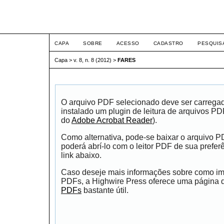
ETIC
CAPA
SOBRE
ACESSO
CADASTRO
PESQUIS
Capa
>
v. 8, n. 8 (2012)
>
FARES
O arquivo PDF selecionado deve ser carrega
instalado um plugin de leitura de arquivos P
do
Adobe Acrobat Reader
).
Como alternativa, pode-se baixar o arquivo 
poderá abrí-lo com o leitor PDF de sua prefer
link abaixo.
Caso deseje mais informações sobre como impr
PDFs, a Highwire Press oferece uma página
PDFs
bastante útil.