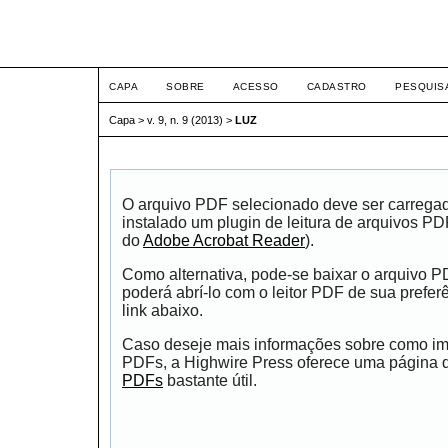
ETIC
CAPA
SOBRE
ACESSO
CADASTRO
PESQUIS
Capa
>
v. 9, n. 9 (2013)
>
LUZ
O arquivo PDF selecionado deve ser carrega
instalado um plugin de leitura de arquivos P
do
Adobe Acrobat Reader
).
Como alternativa, pode-se baixar o arquivo 
poderá abrí-lo com o leitor PDF de sua prefer
link abaixo.
Caso deseje mais informações sobre como impr
PDFs, a Highwire Press oferece uma página
PDFs
bastante útil.