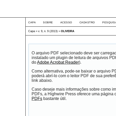
ETIC
CAPA
SOBRE
ACESSO
CADASTRO
PESQUIS
Capa
>
v. 9, n. 9 (2013)
>
OLIVEIRA
O arquivo PDF selecionado deve ser carrega
instalado um plugin de leitura de arquivos P
do
Adobe Acrobat Reader
).
Como alternativa, pode-se baixar o arquivo 
poderá abrí-lo com o leitor PDF de sua prefer
link abaixo.
Caso deseje mais informações sobre como impr
PDFs, a Highwire Press oferece uma página
PDFs
bastante útil.