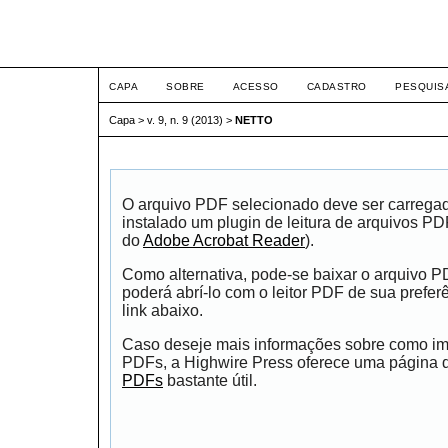
ETIC
CAPA
SOBRE
ACESSO
CADASTRO
PESQUIS
Capa
>
v. 9, n. 9 (2013)
>
NETTO
O arquivo PDF selecionado deve ser carrega
instalado um plugin de leitura de arquivos P
do
Adobe Acrobat Reader
).
Como alternativa, pode-se baixar o arquivo 
poderá abrí-lo com o leitor PDF de sua prefer
link abaixo.
Caso deseje mais informações sobre como impr
PDFs, a Highwire Press oferece uma página
PDFs
bastante útil.