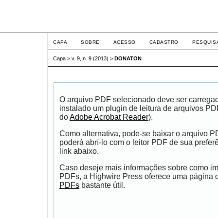
ETIC
CAPA
SOBRE
ACESSO
CADASTRO
PESQUIS
Capa
>
v. 9, n. 9 (2013)
>
DONATON
O arquivo PDF selecionado deve ser carrega
instalado um plugin de leitura de arquivos P
do
Adobe Acrobat Reader
).
Como alternativa, pode-se baixar o arquivo 
poderá abrí-lo com o leitor PDF de sua prefer
link abaixo.
Caso deseje mais informações sobre como impr
PDFs, a Highwire Press oferece uma página
PDFs
bastante útil.