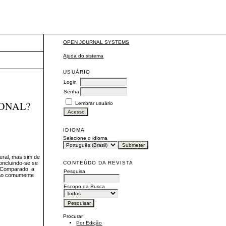
OPEN JOURNAL SYSTEMS
Ajuda do sistema
USUÁRIO
Login
Senha
IONAL?
Lembrar usuário
IDIOMA
Selecione o idioma
eral, mas sim de
CONTEÚDO DA REVISTA
oncluindo-se se
o Comparado, a
Pesquisa
 são comumente
Escopo da Busca
Procurar
Por Edição