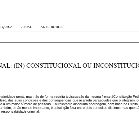
SQUISA
ATUAL
ANTERIORES
AL: (IN) CONSTITUCIONAL OU INCONSTITUC
aioridade penal, mas não de forma restrita à discussão da mesma frente àConstituição Fed
ileiro, das suas condições e das consequências que acarreta paraaqueles que o integram, c
do a um maior número de pessoas. Foi relevante aindauma abordagem, com base no Direit
também, e não menos importante, é adistinção feita entre dois conceitos distintos mas que
responsabilidade criminal.