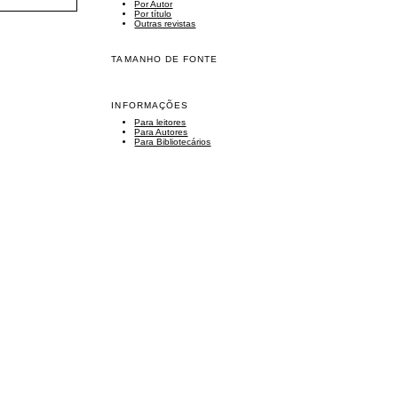
Por Autor
Por título
Outras revistas
TAMANHO DE FONTE
INFORMAÇÕES
Para leitores
Para Autores
Para Bibliotecários