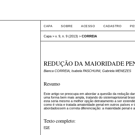
ETIC
CAPA
SOBRE
ACESSO
CADASTRO
PE
Capa
>
v. 9, n. 9 (2013)
>
CORREIA
REDUÇÃO DA MAIORIDADE PEN
Bianca CORREIA, Isabela PASCHUINI, Gabriela MENEZES
Resumo
Este artigo se preocupa em abordar a questão da redução dam
uma forma bem mais ampla, tratando do sistemaprisional bras
esta seria mesmo a melhor opção detratamento a ser estendi
como é vista e tratada amaioridade penal em outros países e 
abordadossem a correta diferenciação: a maioridade penal e a 
Texto completo:
PDF