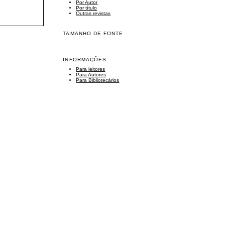
Por Autor
Por título
Outras revistas
TAMANHO DE FONTE
INFORMAÇÕES
Para leitores
Para Autores
Para Bibliotecários