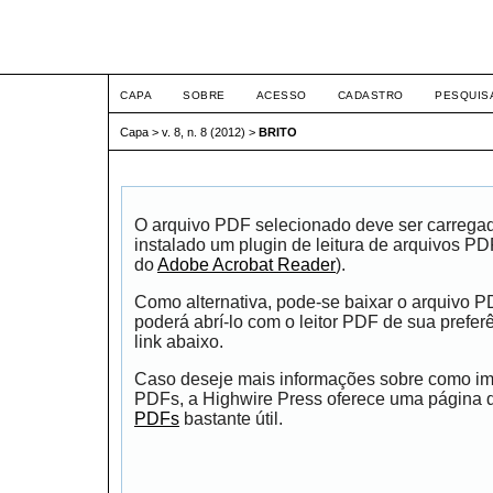
ETIC
CAPA
SOBRE
ACESSO
CADASTRO
PESQUIS
Capa
>
v. 8, n. 8 (2012)
>
BRITO
O arquivo PDF selecionado deve ser carrega
instalado um plugin de leitura de arquivos P
do
Adobe Acrobat Reader
).
Como alternativa, pode-se baixar o arquivo 
poderá abrí-lo com o leitor PDF de sua prefer
link abaixo.
Caso deseje mais informações sobre como impr
PDFs, a Highwire Press oferece uma página
PDFs
bastante útil.