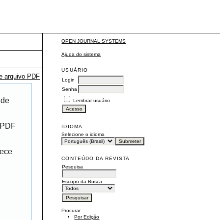
OPEN JOURNAL SYSTEMS
Ajuda do sistema
USUÁRIO
te arquivo PDF
Login
Senha
 de
Lembrar usuário
r PDF
IDIOMA
Selecione o idioma
rece
CONTEÚDO DA REVISTA
Pesquisa
Escopo da Busca
Procurar
Por Edição