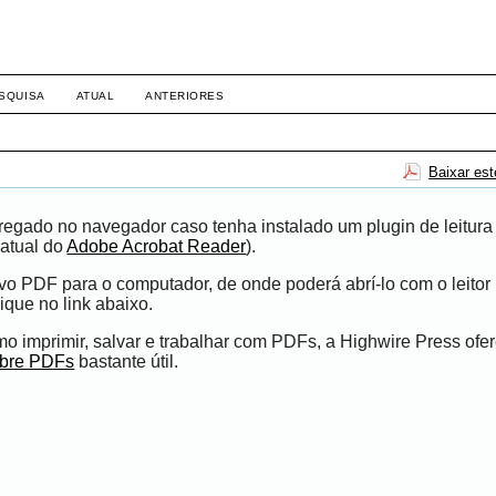
SQUISA
ATUAL
ANTERIORES
Baixar es
egado no navegador caso tenha instalado um plugin de leitura
atual do
Adobe Acrobat Reader
).
ivo PDF para o computador, de onde poderá abrí-lo com o leito
ique no link abaixo.
 imprimir, salvar e trabalhar com PDFs, a Highwire Press ofe
obre PDFs
bastante útil.