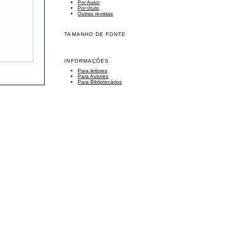
Por Autor
Por título
Outras revistas
TAMANHO DE FONTE
INFORMAÇÕES
Para leitores
Para Autores
Para Bibliotecários