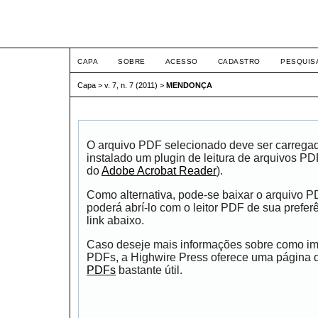
ETIC
CAPA
SOBRE
ACESSO
CADASTRO
PESQUIS
Capa
>
v. 7, n. 7 (2011)
>
MENDONÇA
O arquivo PDF selecionado deve ser carrega
instalado um plugin de leitura de arquivos P
do
Adobe Acrobat Reader
).
Como alternativa, pode-se baixar o arquivo 
poderá abrí-lo com o leitor PDF de sua prefer
link abaixo.
Caso deseje mais informações sobre como impr
PDFs, a Highwire Press oferece uma página
PDFs
bastante útil.