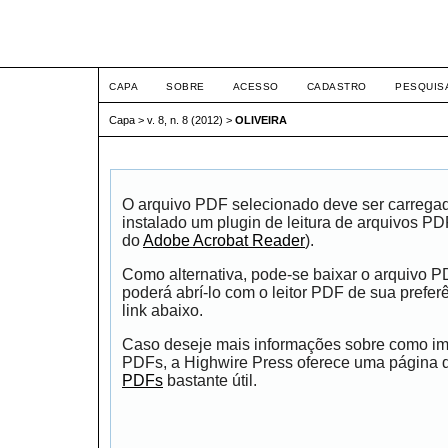
ETIC
CAPA
SOBRE
ACESSO
CADASTRO
PESQUIS
Capa
>
v. 8, n. 8 (2012)
>
OLIVEIRA
O arquivo PDF selecionado deve ser carrega
instalado um plugin de leitura de arquivos P
do
Adobe Acrobat Reader
).
Como alternativa, pode-se baixar o arquivo 
poderá abrí-lo com o leitor PDF de sua prefer
link abaixo.
Caso deseje mais informações sobre como impr
PDFs, a Highwire Press oferece uma página
PDFs
bastante útil.