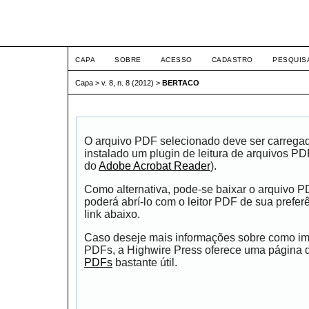
ETIC
CAPA
SOBRE
ACESSO
CADASTRO
PESQUIS
Capa
>
v. 8, n. 8 (2012)
>
BERTACO
O arquivo PDF selecionado deve ser carrega
instalado um plugin de leitura de arquivos P
do
Adobe Acrobat Reader
).
Como alternativa, pode-se baixar o arquivo 
poderá abrí-lo com o leitor PDF de sua prefer
link abaixo.
Caso deseje mais informações sobre como impr
PDFs, a Highwire Press oferece uma página
PDFs
bastante útil.