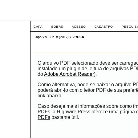
ETIC
CAPA
SOBRE
ACESSO
CADASTRO
PESQUIS
Capa
>
v. 8, n. 8 (2012)
>
VRUCK
O arquivo PDF selecionado deve ser carrega
instalado um plugin de leitura de arquivos P
do
Adobe Acrobat Reader
).
Como alternativa, pode-se baixar o arquivo 
poderá abrí-lo com o leitor PDF de sua prefer
link abaixo.
Caso deseje mais informações sobre como impr
PDFs, a Highwire Press oferece uma página
PDFs
bastante útil.