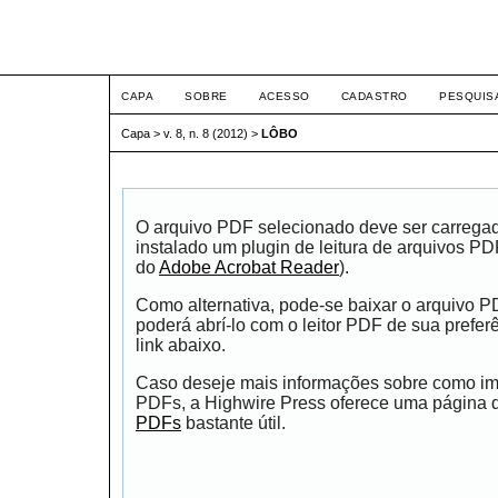
ETIC
CAPA
SOBRE
ACESSO
CADASTRO
PESQUIS
Capa
>
v. 8, n. 8 (2012)
>
LÔBO
O arquivo PDF selecionado deve ser carrega
instalado um plugin de leitura de arquivos P
do
Adobe Acrobat Reader
).
Como alternativa, pode-se baixar o arquivo 
poderá abrí-lo com o leitor PDF de sua prefer
link abaixo.
Caso deseje mais informações sobre como impr
PDFs, a Highwire Press oferece uma página
PDFs
bastante útil.