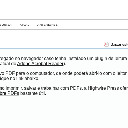
SQUISA
ATUAL
ANTERIORES
Baixar es
egado no navegador caso tenha instalado um plugin de leitura
atual do
Adobe Acrobat Reader
).
ivo PDF para o computador, de onde poderá abrí-lo com o leito
ique no link abaixo.
 imprimir, salvar e trabalhar com PDFs, a Highwire Press ofe
obre PDFs
bastante útil.