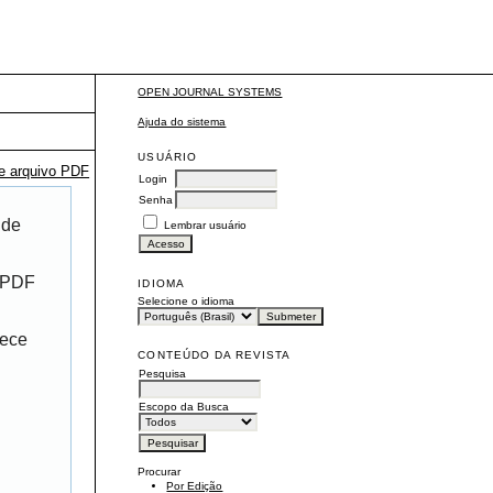
OPEN JOURNAL SYSTEMS
Ajuda do sistema
USUÁRIO
te arquivo PDF
Login
Senha
 de
Lembrar usuário
r PDF
IDIOMA
Selecione o idioma
rece
CONTEÚDO DA REVISTA
Pesquisa
Escopo da Busca
Procurar
Por Edição