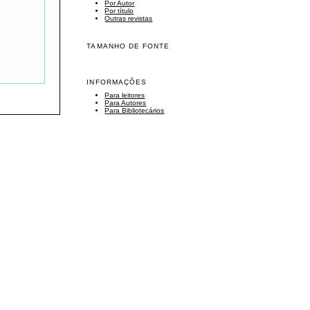
Por Autor
Por título
Outras revistas
TAMANHO DE FONTE
INFORMAÇÕES
Para leitores
Para Autores
Para Bibliotecários