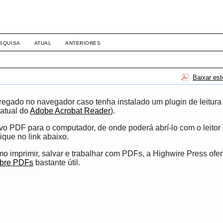
SQUISA
ATUAL
ANTERIORES
Baixar es
egado no navegador caso tenha instalado um plugin de leitura
atual do
Adobe Acrobat Reader
).
ivo PDF para o computador, de onde poderá abrí-lo com o leito
ique no link abaixo.
 imprimir, salvar e trabalhar com PDFs, a Highwire Press ofe
obre PDFs
bastante útil.