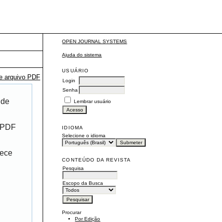
OPEN JOURNAL SYSTEMS
Ajuda do sistema
USUÁRIO
te arquivo PDF
Login
Senha
 de
Lembrar usuário
r PDF
IDIOMA
Selecione o idioma
rece
CONTEÚDO DA REVISTA
Pesquisa
Escopo da Busca
Procurar
Por Edição