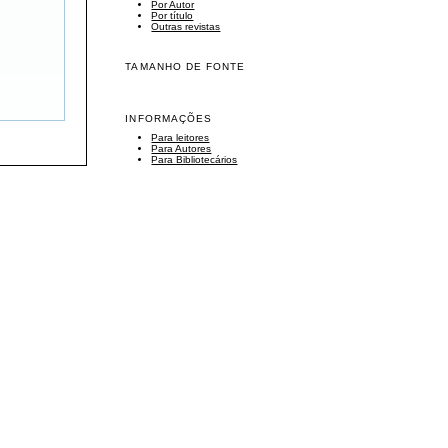
Por Autor
Por título
Outras revistas
TAMANHO DE FONTE
INFORMAÇÕES
Para leitores
Para Autores
Para Bibliotecários