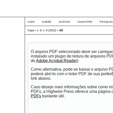
ETIC
CAPA
SOBRE
ACESSO
CADASTRO
PESQUIS
Capa
>
v. 8, n. 8 (2012)
>
SÁ
O arquivo PDF selecionado deve ser carrega
instalado um plugin de leitura de arquivos P
do
Adobe Acrobat Reader
).
Como alternativa, pode-se baixar o arquivo 
poderá abrí-lo com o leitor PDF de sua prefer
link abaixo.
Caso deseje mais informações sobre como impr
PDFs, a Highwire Press oferece uma página
PDFs
bastante útil.