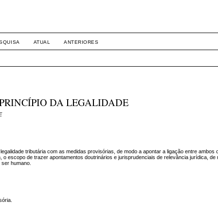
SQUISA
ATUAL
ANTERIORES
 PRINCÍPIO DA LEGALIDADE
E
a legalidade tributária com as medidas provisórias, de modo a apontar a ligação entre ambos o
o escopo de trazer apontamentos doutrinários e jurisprudenciais de relevância jurídica, de
o ser humano.
sória.