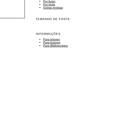
Por Autor
Por título
Outras revistas
TAMANHO DE FONTE
INFORMAÇÕES
Para leitores
Para Autores
Para Bibliotecários