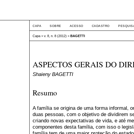
ETIC
CAPA
SOBRE
ACESSO
CADASTRO
PESQUIS
Capa
>
v. 8, n. 8 (2012)
>
BAGETTI
ASPECTOS GERAIS DO DIR
Shaieny BAGETTI
Resumo
A família se origina de uma forma informal, 
duas pessoas, com o objetivo de dividirem s
criando novas expectativas de vida, e até 
componentes desta família, com isso o legis
família tem de uma maior proteção do estado