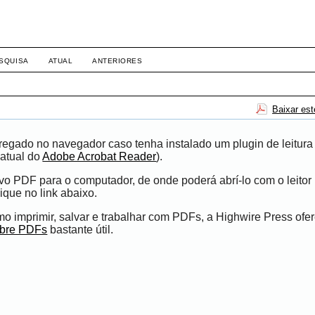
SQUISA
ATUAL
ANTERIORES
Baixar es
egado no navegador caso tenha instalado um plugin de leitura
atual do
Adobe Acrobat Reader
).
ivo PDF para o computador, de onde poderá abrí-lo com o leito
ique no link abaixo.
 imprimir, salvar e trabalhar com PDFs, a Highwire Press ofe
obre PDFs
bastante útil.