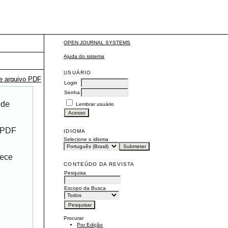
OPEN JOURNAL SYSTEMS
Ajuda do sistema
USUÁRIO
te arquivo PDF
Login
Senha
 de
Lembrar usuário
r PDF
IDIOMA
Selecione o idioma
rece
CONTEÚDO DA REVISTA
Pesquisa
Escopo da Busca
Procurar
Por Edição