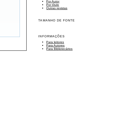
Por Autor
Por título
Outras revistas
TAMANHO DE FONTE
INFORMAÇÕES
Para leitores
Para Autores
Para Bibliotecários