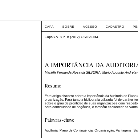
ETIC
CAPA
SOBRE
ACESSO
CADASTRO
PE
Capa
>
v. 8, n. 8 (2012)
>
SILVEIRA
A IMPORTÂNCIA DA AUDITORI
Mariélle Fernanda Rosa da SILVEIRA, Mário Augusto Andre
Resumo
Este artigo discorre sobre a importância da Auditoria de Pla
organização. Para tanto a bibliografia utilizada foi de caráter
sobre o grau de prontidão de suas organizações com respeit
para continuidade de negócios, e também esclarecer as vant
Palavras-chave
Auditoria. Plano de Contingência. Organização. Vantagens. S