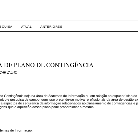
SQUISA
ATUAL
ANTERIORES
A DE PLANO DE CONTINGÊNCIA
ta CARVALHO
no de Contingência seja na área de Sistemas de Informação ou em relação ao espaço físico d
 teórico e pesquisa de campo, com isso pretende-se motivar profissionais da área de gestão exe
o a aspectos de segurança da informação relacionados ao planejamento de contingências e 
agens que a aquisição desse plano pode proporcionar a mesma.
istemas de Informação.