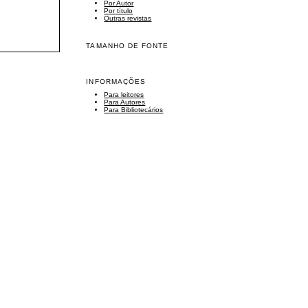
Por Autor
Por título
Outras revistas
TAMANHO DE FONTE
INFORMAÇÕES
Para leitores
Para Autores
Para Bibliotecários