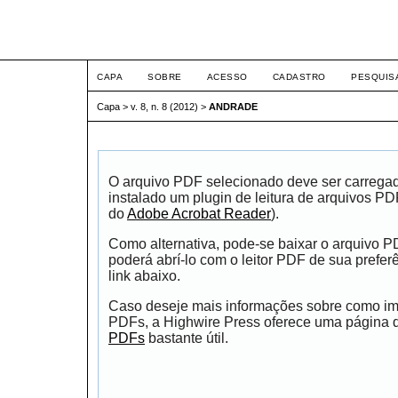
ETIC
CAPA
SOBRE
ACESSO
CADASTRO
PESQUIS
Capa
>
v. 8, n. 8 (2012)
>
ANDRADE
O arquivo PDF selecionado deve ser carrega
instalado um plugin de leitura de arquivos P
do
Adobe Acrobat Reader
).
Como alternativa, pode-se baixar o arquivo 
poderá abrí-lo com o leitor PDF de sua prefer
link abaixo.
Caso deseje mais informações sobre como impr
PDFs, a Highwire Press oferece uma página
PDFs
bastante útil.