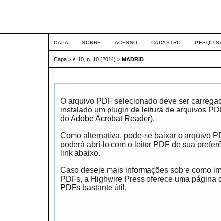
ETIC
CAPA
SOBRE
ACESSO
CADASTRO
PESQUIS
Capa
>
v. 10, n. 10 (2014)
>
MADRID
O arquivo PDF selecionado deve ser carrega
instalado um plugin de leitura de arquivos P
do
Adobe Acrobat Reader
).
Como alternativa, pode-se baixar o arquivo 
poderá abrí-lo com o leitor PDF de sua prefer
link abaixo.
Caso deseje mais informações sobre como impr
PDFs, a Highwire Press oferece uma página
PDFs
bastante útil.