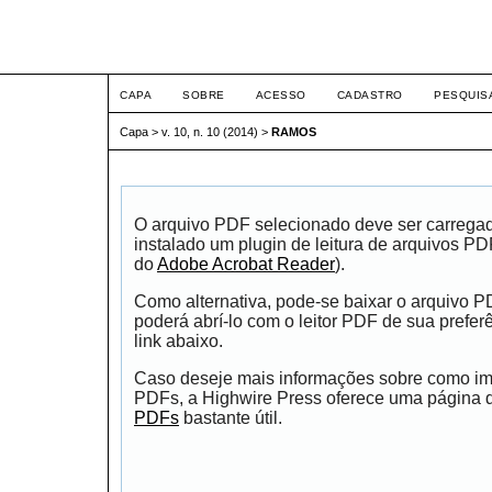
ETIC
CAPA
SOBRE
ACESSO
CADASTRO
PESQUIS
Capa
>
v. 10, n. 10 (2014)
>
RAMOS
O arquivo PDF selecionado deve ser carrega
instalado um plugin de leitura de arquivos P
do
Adobe Acrobat Reader
).
Como alternativa, pode-se baixar o arquivo 
poderá abrí-lo com o leitor PDF de sua prefer
link abaixo.
Caso deseje mais informações sobre como impr
PDFs, a Highwire Press oferece uma página
PDFs
bastante útil.