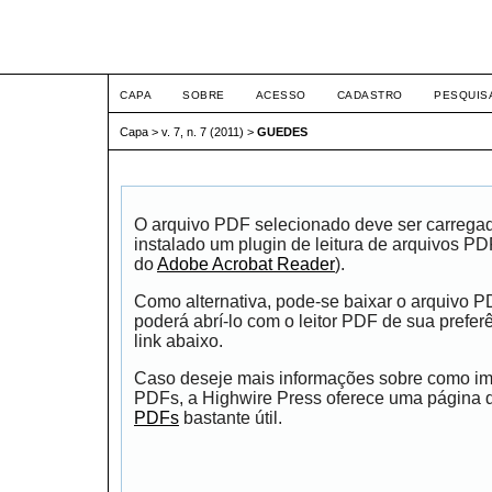
ETIC
CAPA
SOBRE
ACESSO
CADASTRO
PESQUIS
Capa
>
v. 7, n. 7 (2011)
>
GUEDES
O arquivo PDF selecionado deve ser carrega
instalado um plugin de leitura de arquivos P
do
Adobe Acrobat Reader
).
Como alternativa, pode-se baixar o arquivo 
poderá abrí-lo com o leitor PDF de sua prefer
link abaixo.
Caso deseje mais informações sobre como impr
PDFs, a Highwire Press oferece uma página
PDFs
bastante útil.