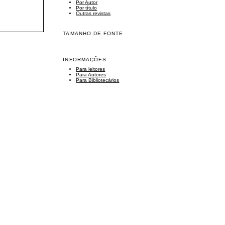
Por Autor
Por título
Outras revistas
TAMANHO DE FONTE
INFORMAÇÕES
Para leitores
Para Autores
Para Bibliotecários