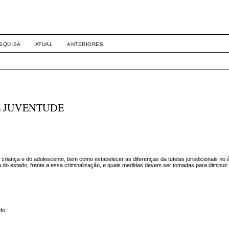
SQUISA
ATUAL
ANTERIORES
E JUVENTUDE
a criança e do adolescente, bem como estabelecer as diferenças da tutelas jurisdicionais no 
 do estado, frente a essa criminalização, e quais medidas devem ser tomadas para diminuir
do.