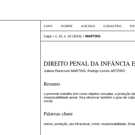
ETIC
CAPA
SOBRE
ACESSO
CADASTRO
PE
Capa
>
v. 10, n. 10 (2014)
>
MARTINS
DIREITO PENAL DA INFÂNCIA 
Juliana Piantcoski MARTINS, Rodrigo Lemos ARTEIRO
Resumo
o presente trabalho tem como objetivo ressaltar, a proteção d
responsabilidade penal. Visa observar também o grau de culpa
social.
Palavras-chave
menor, proteção, ato infracional, crime, responsabilidade, Esta