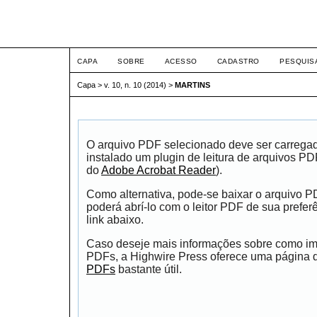
ETIC
CAPA
SOBRE
ACESSO
CADASTRO
PESQUIS
Capa
>
v. 10, n. 10 (2014)
>
MARTINS
O arquivo PDF selecionado deve ser carrega
instalado um plugin de leitura de arquivos P
do
Adobe Acrobat Reader
).
Como alternativa, pode-se baixar o arquivo 
poderá abrí-lo com o leitor PDF de sua prefer
link abaixo.
Caso deseje mais informações sobre como impr
PDFs, a Highwire Press oferece uma página
PDFs
bastante útil.