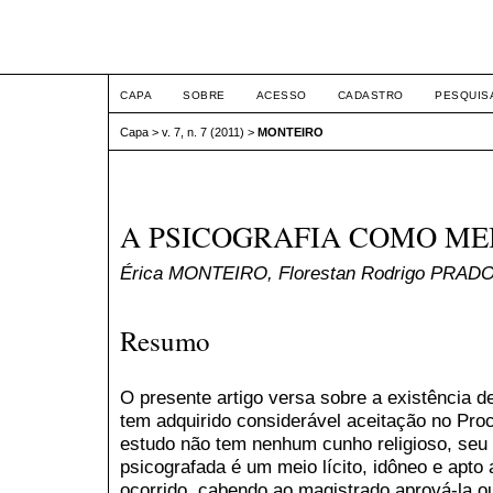
ETIC
CAPA
SOBRE
ACESSO
CADASTRO
PESQUIS
Capa
>
v. 7, n. 7 (2011)
>
MONTEIRO
A PSICOGRAFIA COMO ME
Érica MONTEIRO, Florestan Rodrigo PRAD
Resumo
O presente artigo versa sobre a existência 
tem adquirido considerável aceitação no Pr
estudo não tem nenhum cunho religioso, seu 
psicografada é um meio lícito, idôneo e apto 
ocorrido, cabendo ao magistrado aprová-la ou 