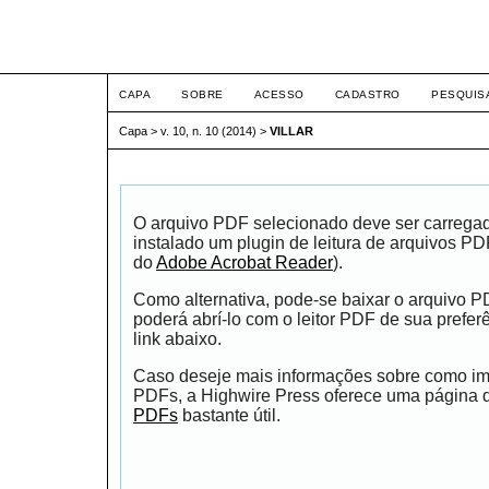
ETIC
CAPA
SOBRE
ACESSO
CADASTRO
PESQUIS
Capa
>
v. 10, n. 10 (2014)
>
VILLAR
O arquivo PDF selecionado deve ser carrega
instalado um plugin de leitura de arquivos P
do
Adobe Acrobat Reader
).
Como alternativa, pode-se baixar o arquivo 
poderá abrí-lo com o leitor PDF de sua prefer
link abaixo.
Caso deseje mais informações sobre como impr
PDFs, a Highwire Press oferece uma página
PDFs
bastante útil.