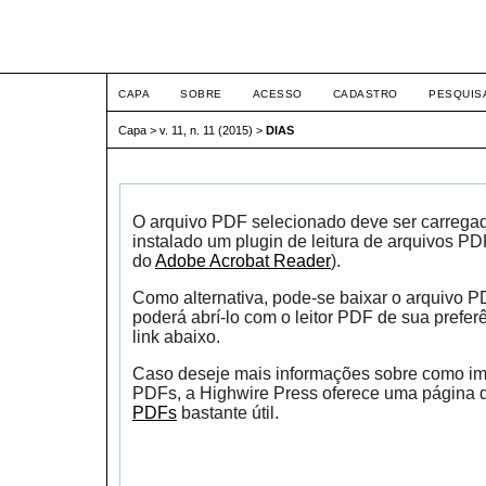
ETIC
CAPA
SOBRE
ACESSO
CADASTRO
PESQUIS
Capa
>
v. 11, n. 11 (2015)
>
DIAS
O arquivo PDF selecionado deve ser carrega
instalado um plugin de leitura de arquivos P
do
Adobe Acrobat Reader
).
Como alternativa, pode-se baixar o arquivo 
poderá abrí-lo com o leitor PDF de sua prefer
link abaixo.
Caso deseje mais informações sobre como impr
PDFs, a Highwire Press oferece uma página
PDFs
bastante útil.