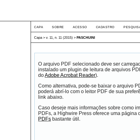
ETIC
CAPA
SOBRE
ACESSO
CADASTRO
PESQUIS
Capa
>
v. 11, n. 11 (2015)
>
PASCHUINI
O arquivo PDF selecionado deve ser carrega
instalado um plugin de leitura de arquivos P
do
Adobe Acrobat Reader
).
Como alternativa, pode-se baixar o arquivo 
poderá abrí-lo com o leitor PDF de sua prefer
link abaixo.
Caso deseje mais informações sobre como impr
PDFs, a Highwire Press oferece uma página
PDFs
bastante útil.