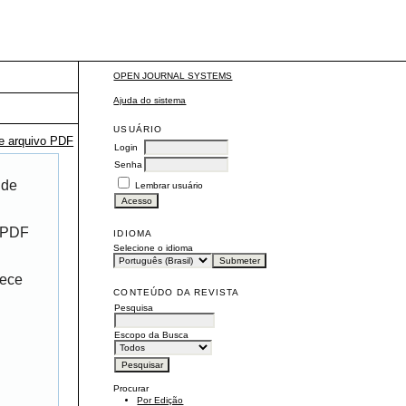
OPEN JOURNAL SYSTEMS
Ajuda do sistema
USUÁRIO
te arquivo PDF
Login
Senha
 de
Lembrar usuário
r PDF
IDIOMA
Selecione o idioma
rece
CONTEÚDO DA REVISTA
Pesquisa
Escopo da Busca
Procurar
Por Edição