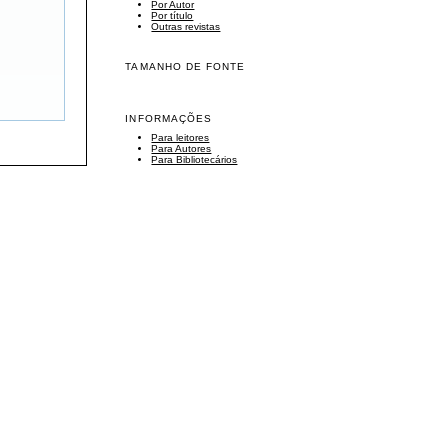
Por Autor
Por título
Outras revistas
TAMANHO DE FONTE
INFORMAÇÕES
Para leitores
Para Autores
Para Bibliotecários