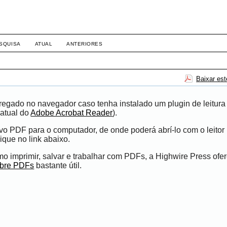
SQUISA
ATUAL
ANTERIORES
Baixar es
egado no navegador caso tenha instalado um plugin de leitura
atual do
Adobe Acrobat Reader
).
ivo PDF para o computador, de onde poderá abrí-lo com o leito
ique no link abaixo.
 imprimir, salvar e trabalhar com PDFs, a Highwire Press ofe
obre PDFs
bastante útil.