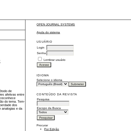
OPEN JOURNAL SYSTEMS
Ajuda do sistema
USUÁRIO
Login
Senha
S
Lembrar usuário
IDIOMA
Selecione o idioma
método de
CONTEÚDO DA REVISTA
ões afetivas entre
l reconhece
Pesquisa
ssão do tema. Tem-
liberdade dos
Escopo da Busca
e analogias e da
Procurar
Por Edição