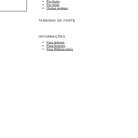
Por Autor
Por título
Outras revistas
TAMANHO DE FONTE
INFORMAÇÕES
Para leitores
Para Autores
Para Bibliotecários