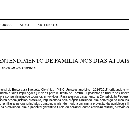
SQUISA
ATUAL
ANTERIORES
ENTENDIMENTO DE FAMILIA NOS DIAS ATUAI
I, Meire Cristina QUEIROZ
onal de Bolsa para Iniciação Científica –PIBIC Unisalesiano Lins - 2014/2015, utilizando o 
morismo e suas implicações jurídicas para o Direito de Família. O poliamor se traduz nas relaç
 e consentimento de todos os envolvidos. Para além do casamento, a Constituição Federa
ção na ordem jurídica brasileira, impulsionada pela própria realidade, que converge na discu
familiar à luz dos princípios constitucionais, de modo a garantir a proteção da igualdade e 
 afetividade, que é possível garantir a tutela do poliamor como entidade familiar, através d