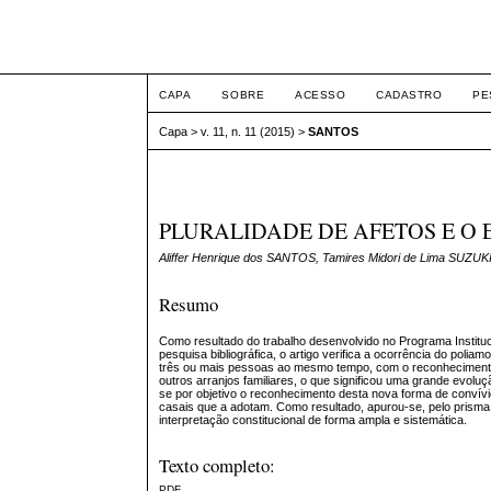
ETIC
CAPA
SOBRE
ACESSO
CADASTRO
PE
Capa
>
v. 11, n. 11 (2015)
>
SANTOS
PLURALIDADE DE AFETOS E O 
Aliffer Henrique dos SANTOS, Tamires Midori de Lima SUZUK
Resumo
Como resultado do trabalho desenvolvido no Programa Instituci
pesquisa bibliográfica, o artigo verifica a ocorrência do polia
três ou mais pessoas ao mesmo tempo, com o reconhecimento
outros arranjos familiares, o que significou uma grande evolu
se por objetivo o reconhecimento desta nova forma de convívio 
casais que a adotam. Como resultado, apurou-se, pelo prisma da
interpretação constitucional de forma ampla e sistemática.
Texto completo:
PDF