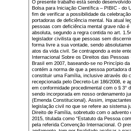
O presente trabalho está sendo desenvolvido
Bolsa para Iniciação Científica – PIBIC - do 
fim de verificar a possibilidade da celebraç
portadoras de deficiência mental. Na atual l
pessoas com deficiência mental grave não é 
absoluta, segundo a regra contida no art. 1.5
legislador civilista que pessoas sem discer
forma livre a sua vontade, sendo absolutame
atos da vida civil. Se contrapondo a este e
Internacional Sobre os Direitos das Pessoas
Brasil em 2007, baseando-se no Princípio d
contém a norma de que a pessoa portadora de
constituir uma Família, inclusive através d
recepcionada pelo Decreto-Lei 186/2008, e a
em conformidade procedimental com o § 3° do
sendo incorporada em nosso ordenamento jur
(Emenda Constitucional). Assim, impactante
legislação civil no que se refere ao sistema 
Direito de Família, sobretudo com o advento d
2015, titulada como “Estatuto da Pessoa com 
pela referida Convenção Internacional. O pres
andamento, tem por finalidade analisar a gara