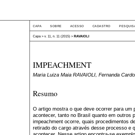
ETIC
CAPA
SOBRE
ACESSO
CADASTRO
PESQUIS
Capa
>
v. 11, n. 11 (2015)
>
RAVAIOLI
IMPEACHMENT
Maria Luiza Maia RAVAIOLI, Fernanda Car
Resumo
O artigo mostra o que deve ocorrer para um
acontecer, tanto no Brasil quanto em outro
impeachment ocorre, quais procedimentos d
retirado do cargo através desse processo e 
acontecer. Nesse artigo encontra-se exempl