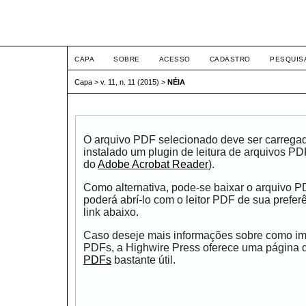
ETIC
CAPA
SOBRE
ACESSO
CADASTRO
PESQUIS
Capa
>
v. 11, n. 11 (2015)
>
NÉIA
O arquivo PDF selecionado deve ser carrega
instalado um plugin de leitura de arquivos P
do
Adobe Acrobat Reader
).
Como alternativa, pode-se baixar o arquivo 
poderá abrí-lo com o leitor PDF de sua prefer
link abaixo.
Caso deseje mais informações sobre como impr
PDFs, a Highwire Press oferece uma página
PDFs
bastante útil.