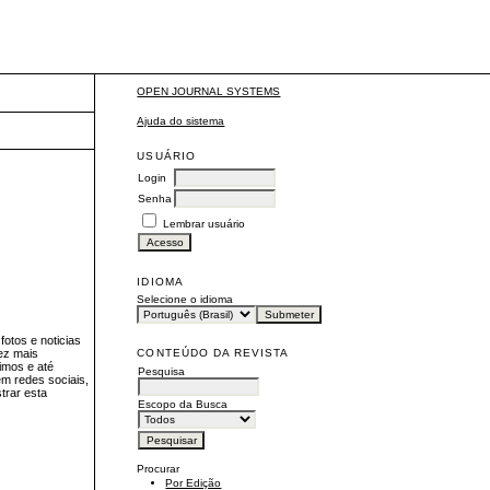
OPEN JOURNAL SYSTEMS
Ajuda do sistema
USUÁRIO
Login
Senha
Lembrar usuário
IDIOMA
Selecione o idioma
otos e noticias
CONTEÚDO DA REVISTA
vez mais
simos e até
Pesquisa
m redes sociais,
trar esta
Escopo da Busca
Procurar
Por Edição