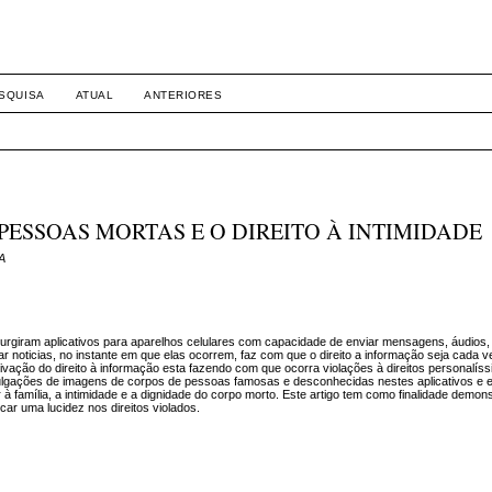
SQUISA
ATUAL
ANTERIORES
ESSOAS MORTAS E O DIREITO À INTIMIDADE
DA
rgiram aplicativos para aparelhos celulares com capacidade de enviar mensagens, áudios, f
ar noticias, no instante em que elas ocorrem, faz com que o direito a informação seja cada 
ivação do direito à informação esta fazendo com que ocorra violações à direitos personalís
vulgações de imagens de corpos de pessoas famosas e desconhecidas nestes aplicativos e e
à família, a intimidade e a dignidade do corpo morto. Este artigo tem como finalidade demons
ar uma lucidez nos direitos violados.