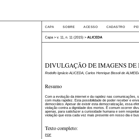
ETIC
CAPA
SOBRE
ACESSO
CADASTRO
PE
Capa
>
v. 11, n. 11 (2015)
>
ALICEDA
DIVULGAÇÃO DE IMAGENS DE P
Rodolfo Ignácio ALICEDA, Carlos Henrique Bissoli de ALMEI
Resumo
Com a evolução da internet e da rapidez nas comunicações, su
com muita rapidez. Esta possibilidade de poder receber e envi
democrático. Apesar de existir esta democratização, essa efet
violação contra a dignidade dos mortos. É comum ocorrer di
apenas, para satisfazer a curiosidade humana e sem respeitar 
violação que esta cada vez mais presente em nosso dia e busc
Texto completo:
PDF