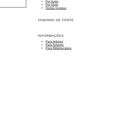
Por Autor
Por título
Outras revistas
TAMANHO DE FONTE
INFORMAÇÕES
Para leitores
Para Autores
Para Bibliotecários