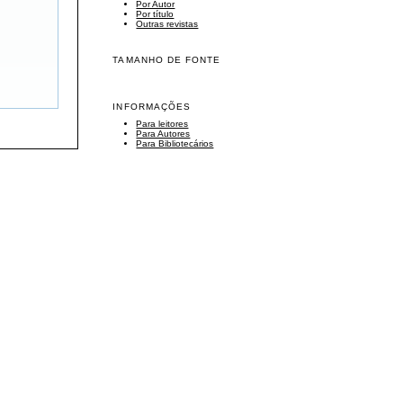
Por Autor
Por título
Outras revistas
TAMANHO DE FONTE
INFORMAÇÕES
Para leitores
Para Autores
Para Bibliotecários