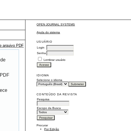
OPEN JOURNAL SYSTEMS
Ajuda do sistema
USUÁRIO
te arquivo PDF
Login
Senha
 de
Lembrar usuário
r PDF
IDIOMA
Selecione o idioma
rece
CONTEÚDO DA REVISTA
Pesquisa
Escopo da Busca
Procurar
Por Edição