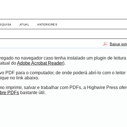
SQUISA
ATUAL
ANTERIORES
Baixar es
egado no navegador caso tenha instalado um plugin de leitura
atual do
Adobe Acrobat Reader
).
ivo PDF para o computador, de onde poderá abrí-lo com o leito
ique no link abaixo.
 imprimir, salvar e trabalhar com PDFs, a Highwire Press ofe
obre PDFs
bastante útil.