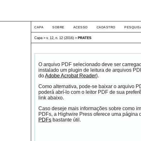
ETIC
CAPA
SOBRE
ACESSO
CADASTRO
PESQUIS
Capa
>
v. 12, n. 12 (2016)
>
PRATES
O arquivo PDF selecionado deve ser carrega
instalado um plugin de leitura de arquivos P
do
Adobe Acrobat Reader
).
Como alternativa, pode-se baixar o arquivo 
poderá abrí-lo com o leitor PDF de sua prefer
link abaixo.
Caso deseje mais informações sobre como impr
PDFs, a Highwire Press oferece uma página
PDFs
bastante útil.