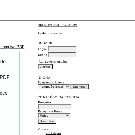
OPEN JOURNAL SYSTEMS
Ajuda do sistema
USUÁRIO
te arquivo PDF
Login
Senha
 de
Lembrar usuário
r PDF
IDIOMA
Selecione o idioma
rece
CONTEÚDO DA REVISTA
Pesquisa
Escopo da Busca
Procurar
Por Edição