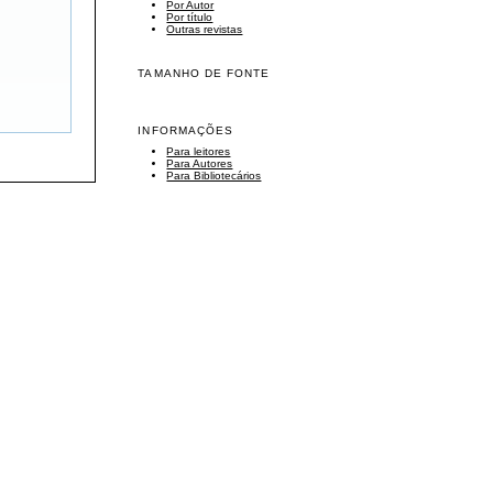
Por Autor
Por título
Outras revistas
TAMANHO DE FONTE
INFORMAÇÕES
Para leitores
Para Autores
Para Bibliotecários