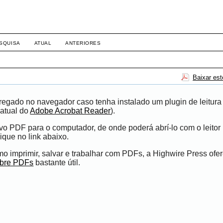
SQUISA
ATUAL
ANTERIORES
Baixar es
egado no navegador caso tenha instalado um plugin de leitura
atual do
Adobe Acrobat Reader
).
ivo PDF para o computador, de onde poderá abrí-lo com o leito
ique no link abaixo.
 imprimir, salvar e trabalhar com PDFs, a Highwire Press ofe
obre PDFs
bastante útil.