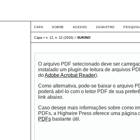
ETIC
CAPA
SOBRE
ACESSO
CADASTRO
PESQUIS
Capa
>
v. 12, n. 12 (2016)
>
SUKINO
O arquivo PDF selecionado deve ser carrega
instalado um plugin de leitura de arquivos P
do
Adobe Acrobat Reader
).
Como alternativa, pode-se baixar o arquivo 
poderá abrí-lo com o leitor PDF de sua prefer
link abaixo.
Caso deseje mais informações sobre como impr
PDFs, a Highwire Press oferece uma página
PDFs
bastante útil.