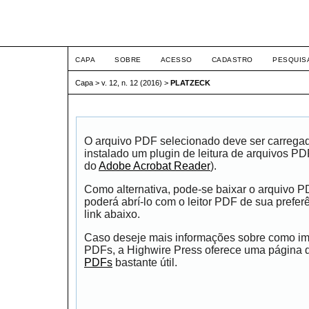
ETIC
CAPA
SOBRE
ACESSO
CADASTRO
PESQUIS
Capa
>
v. 12, n. 12 (2016)
>
PLATZECK
O arquivo PDF selecionado deve ser carrega
instalado um plugin de leitura de arquivos P
do
Adobe Acrobat Reader
).
Como alternativa, pode-se baixar o arquivo 
poderá abrí-lo com o leitor PDF de sua prefer
link abaixo.
Caso deseje mais informações sobre como impr
PDFs, a Highwire Press oferece uma página
PDFs
bastante útil.