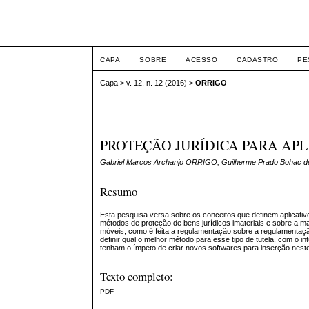
ETIC
CAPA
SOBRE
ACESSO
CADASTRO
PE
Capa
>
v. 12, n. 12 (2016)
>
ORRIGO
PROTEÇÃO JURÍDICA PARA APL
Gabriel Marcos Archanjo ORRIGO, Guilherme Prado Bohac
Resumo
Esta pesquisa versa sobre os conceitos que definem aplicativ
métodos de proteção de bens jurídicos imateriais e sobre a ma
móveis, como é feita a regulamentação sobre a regulamentaçã
definir qual o melhor método para esse tipo de tutela, com o
tenham o ímpeto de criar novos softwares para inserção neste
Texto completo:
PDF