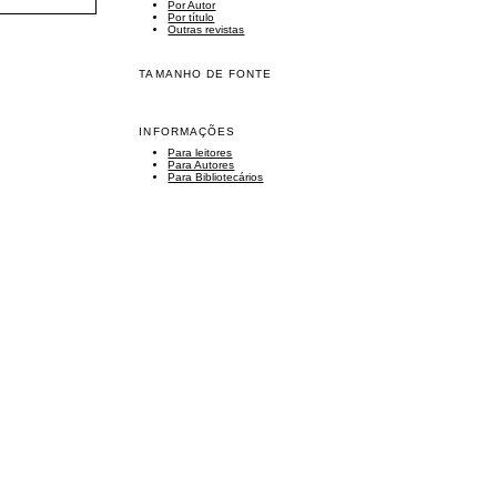
Por Autor
Por título
Outras revistas
TAMANHO DE FONTE
INFORMAÇÕES
Para leitores
Para Autores
Para Bibliotecários