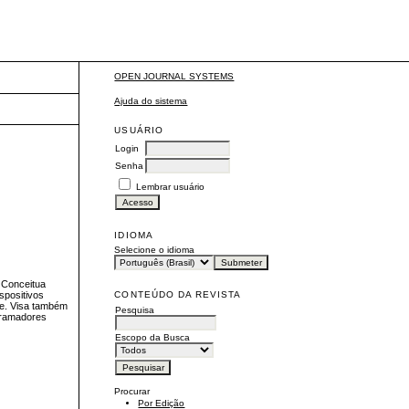
OPEN JOURNAL SYSTEMS
Ajuda do sistema
USUÁRIO
Login
Senha
Lembrar usuário
IDIOMA
Selecione o idioma
. Conceitua
CONTEÚDO DA REVISTA
spositivos
de. Visa também
Pesquisa
ogramadores
Escopo da Busca
Procurar
Por Edição