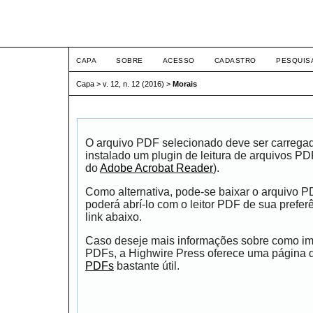
ETIC
CAPA
SOBRE
ACESSO
CADASTRO
PESQUIS
Capa
>
v. 12, n. 12 (2016)
>
Morais
O arquivo PDF selecionado deve ser carrega
instalado um plugin de leitura de arquivos P
do
Adobe Acrobat Reader
).
Como alternativa, pode-se baixar o arquivo 
poderá abrí-lo com o leitor PDF de sua prefer
link abaixo.
Caso deseje mais informações sobre como impr
PDFs, a Highwire Press oferece uma página
PDFs
bastante útil.