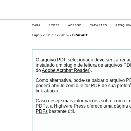
ETIC
CAPA
SOBRE
ACESSO
CADASTRO
PESQUIS
Capa
>
v. 12, n. 12 (2016)
>
BRAGATO
O arquivo PDF selecionado deve ser carrega
instalado um plugin de leitura de arquivos P
do
Adobe Acrobat Reader
).
Como alternativa, pode-se baixar o arquivo 
poderá abrí-lo com o leitor PDF de sua prefer
link abaixo.
Caso deseje mais informações sobre como impr
PDFs, a Highwire Press oferece uma página
PDFs
bastante útil.